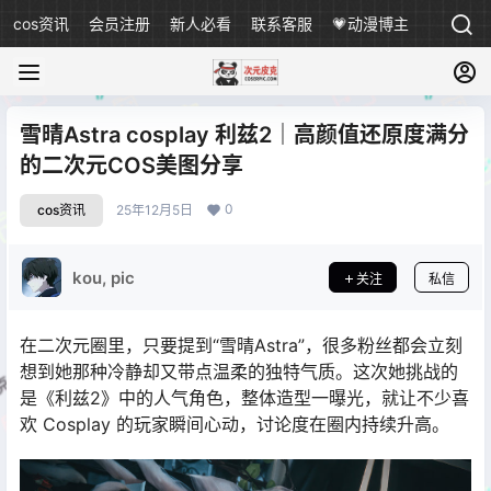
cos资讯
会员注册
新人必看
联系客服
💗动漫博主
雪晴Astra cosplay 利兹2｜高颜值还原度满分
的二次元COS美图分享
0
cos资讯
25年12月5日
kou, pic
关注
私信
在二次元圈里，只要提到“雪晴Astra”，很多粉丝都会立刻
想到她那种冷静却又带点温柔的独特气质。这次她挑战的
是《利兹2》中的人气角色，整体造型一曝光，就让不少喜
欢 Cosplay 的玩家瞬间心动，讨论度在圈内持续升高。