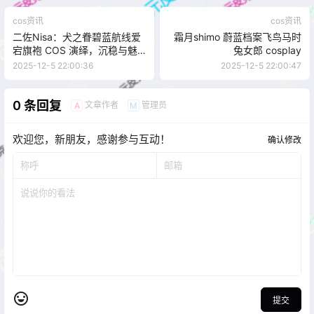
cos资讯
cos资讯
二佐Nisa：犬之眷碧蓝航线爱
霜月shimo 蔚蓝档案飞鸟马时
宕旗袍 COS 演绎，沉稳与魅
兔女郎 cosplay
惑共鸣的次元氛围
2025-12-5 22:00:36
2025-12-5 22:00:47
0 条回复
文章作者
管理员
A
M
欢迎您，新朋友，感谢参与互动！
确认修改
提交