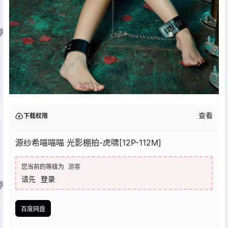
查看
下载权限
源纱希喵喵喵 光影棚拍-虎啸[12P-112M]
您当前的等级为
游客
请先
登录
百度网盘