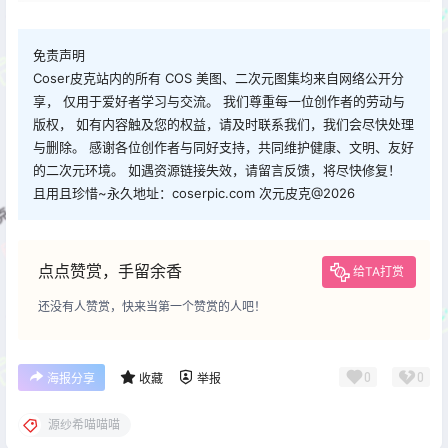
免责声明
Coser皮克站内的所有 COS 美图、二次元图集均来自网络公开分
享， 仅用于爱好者学习与交流。 我们尊重每一位创作者的劳动与
版权， 如有内容触及您的权益，请及时联系我们，我们会尽快处理
与删除。 感谢各位创作者与同好支持，共同维护健康、文明、友好
的二次元环境。 如遇资源链接失效，请留言反馈，将尽快修复！
且用且珍惜~永久地址：coserpic.com 次元皮克@2026
点点赞赏，手留余香
给TA打赏
还没有人赞赏，快来当第一个赞赏的人吧！
0
0
海报分享
收藏
举报
源纱希喵喵喵