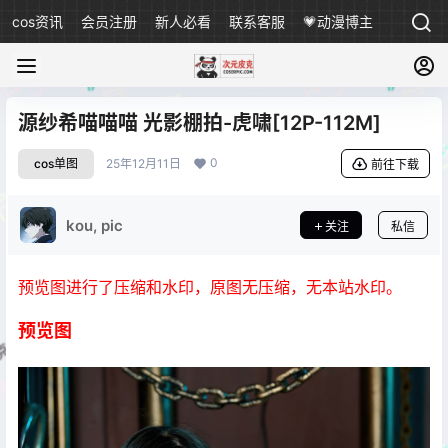
cos资讯
会员注册
新人必看
联系客服
💗动漫博主
源纱希喵喵喵 光影棚拍-虎啸[12P-112M]
0
cos单图
25年12月11日
前往下载
kou, pic
关注
私信
预览图进行了压缩和水印，原图无压缩，无本站水印。
预览图