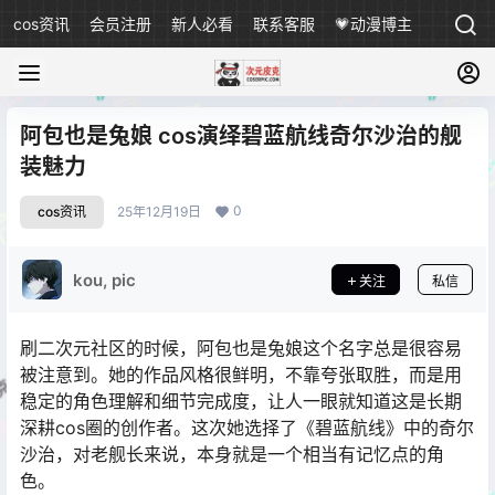
cos资讯
会员注册
新人必看
联系客服
💗动漫博主
阿包也是兔娘 cos演绎碧蓝航线奇尔沙治的舰
装魅力
0
cos资讯
25年12月19日
kou, pic
关注
私信
刷二次元社区的时候，阿包也是兔娘这个名字总是很容易
被注意到。她的作品风格很鲜明，不靠夸张取胜，而是用
稳定的角色理解和细节完成度，让人一眼就知道这是长期
深耕cos圈的创作者。这次她选择了《碧蓝航线》中的奇尔
沙治，对老舰长来说，本身就是一个相当有记忆点的角
色。