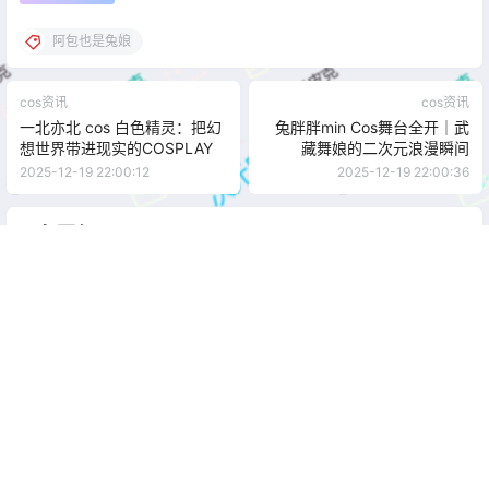
阿包也是兔娘
cos资讯
cos资讯
一北亦北 cos 白色精灵：把幻
兔胖胖min Cos舞台全开｜武
想世界带进现实的COSPLAY
藏舞娘的二次元浪漫瞬间
2025-12-19 22:00:12
2025-12-19 22:00:36
0 条回复
文章作者
管理员
A
M
欢迎您，新朋友，感谢参与互动！
确认修改