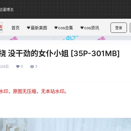
动漫博主
首页
💗最新美图
💗cos合集
💗cos资讯
登录
挠 没干劲的女仆小姐 [35P-301MB]
0
3
月24日
水印，原图无压缩，无本站水印。