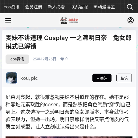
cos资讯
会员注册
新人必看
联系客服
💗动漫博主
雯妹不讲道理 Cosplay 一之濑明日奈｜兔女郎
模式已解锁
0
cos资讯
25年12月25日
kou, pic
关注
私信
屏幕刚亮起，就很难忽视雯妹不讲道理的存在。她不是那
种靠堆元素取胜的coser，而是熟练把角色气质“穿”到自己
身上。这次选择一之濑明日奈的兔女郎版本，本身就很考
验表现力，但她一出场，明日奈那样明快又带点俏皮的气
质立刻成型，让人立刻就认得出来是什么。