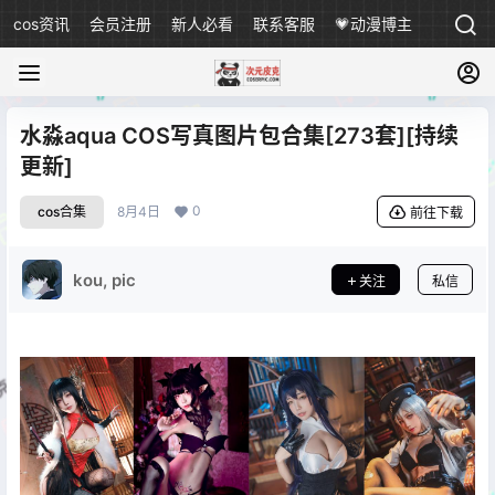
cos资讯
会员注册
新人必看
联系客服
💗动漫博主
水淼aqua COS写真图片包合集[273套][持续
更新]
0
cos合集
8月4日
前往下载
kou, pic
关注
私信