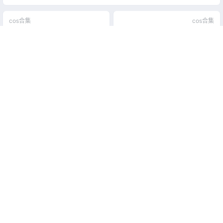
cos合集
cos合集
您的蛋蛋COSPLAY写真图片
阿薰kaOri写真图片包合集[61
包合集[57套][持续更新]
套][Cosplay][持续更新]
2026-5-28 22:00:57
2026-6-1 22:00:41
0 条回复
文章作者
管理员
A
M
欢迎您，新朋友，感谢参与互动！
确认修改
提交