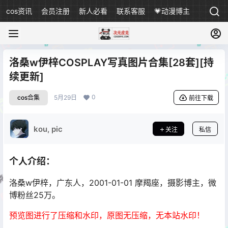
cos资讯
会员注册
新人必看
联系客服
💗动漫博主
洛桑w伊梓COSPLAY写真图片合集[28套][持
续更新]
0
cos合集
5月29日
前往下载
kou, pic
关注
私信
个人介绍：
洛桑w伊梓
，广东人，2001-01-01 摩羯座，摄影博主，微
博粉丝25万。
预览图进行了压缩和水印，原图无压缩，无本站水印！