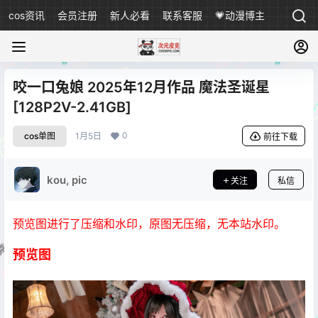
cos资讯
会员注册
新人必看
联系客服
💗动漫博主
咬一口兔娘 2025年12月作品 魔法圣诞星
[128P2V-2.41GB]
0
cos单图
1月5日
前往下载
kou, pic
关注
私信
预览图进行了压缩和水印，原图无压缩，无本站水印。
预览图