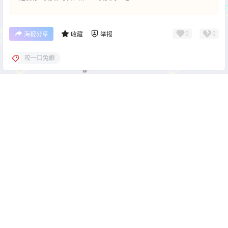
0
0
海报分享
收藏
举报
咬一口兔娘
cos单图
cos单图
封疆疆v 碧蓝航线-柴郡常服
瓜希酱 白月魁运动服 [15P-
[27P-420M]
50.9MB]
2026-1-4 22:00:59
2026-1-5 22:00:11
0 条回复
文章作者
管理员
A
M
欢迎您，新朋友，感谢参与互动！
确认修改