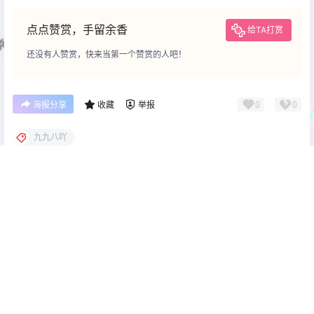
点点赞赏，手留余香
给TA打赏
还没有人赞赏，快来当第一个赞赏的人吧！
0
0
海报分享
收藏
举报
九九八吖
cos单图
cos单图
日奈娇 教师灰丝
Sayo Momo&Pyon&ZinieQ 外
卖兔女郎[140P-949M]
2026-1-12 22:00:31
2026-1-12 22:00:49
0 条回复
文章作者
管理员
A
M
欢迎您，新朋友，感谢参与互动！
确认修改