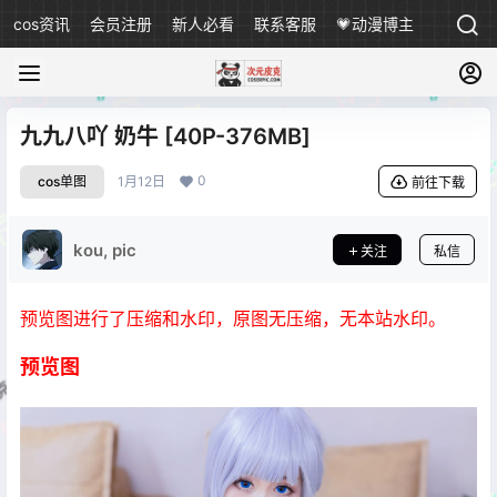
cos资讯
会员注册
新人必看
联系客服
💗动漫博主
九九八吖 奶牛 [40P-376MB]
0
cos单图
1月12日
前往下载
kou, pic
关注
私信
预览图进行了压缩和水印，原图无压缩，无本站水印。
预览图