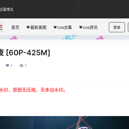
动漫博主
首页
💗最新美图
💗cos合集
💗cos资讯
登录
[60P-425M]
0
4
水印，原图无压缩，无本站水印。