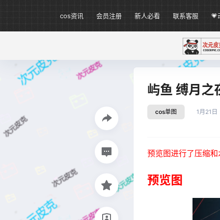
cos资讯
会员注册
新人必看
联系客服

屿鱼 缚月之夜 
cos单图
1月21日
预览图进行了压缩和
预览图