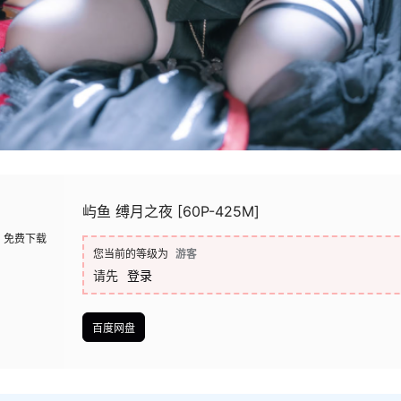
屿鱼 缚月之夜 [60P-425M]
免费下载
您当前的等级为
游客
请先
登录
百度网盘