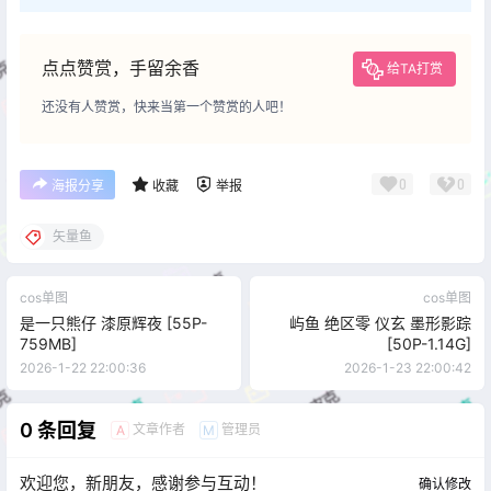
点点赞赏，手留余香
给TA打赏
还没有人赞赏，快来当第一个赞赏的人吧！
0
0
海报分享
收藏
举报
矢量鱼
cos单图
cos单图
是一只熊仔 漆原辉夜 [55P-
屿鱼 绝区零 仪玄 墨形影踪
759MB]
[50P-1.14G]
2026-1-22 22:00:36
2026-1-23 22:00:42
0 条回复
文章作者
管理员
A
M
欢迎您，新朋友，感谢参与互动！
确认修改