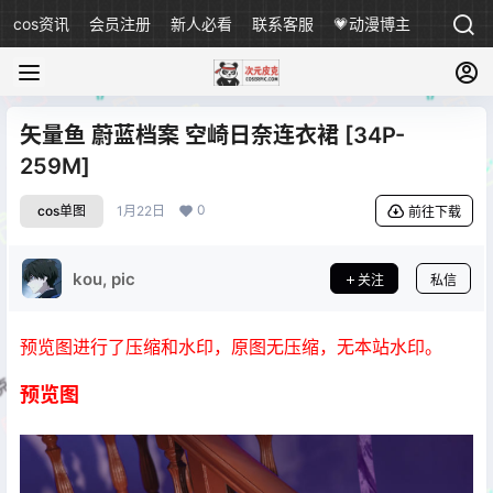
cos资讯
会员注册
新人必看
联系客服
💗动漫博主
矢量鱼 蔚蓝档案 空崎日奈连衣裙 [34P-
259M]
0
cos单图
1月22日
前往下载
kou, pic
关注
私信
预览图进行了压缩和水印，原图无压缩，无本站水印。
预览图