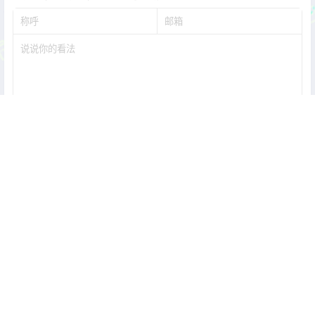
提交
暂无讨论，说说你的看法吧
Copyright © 2026
次元皮克-点亮你的二次元世界 联系邮箱：
coserpic@gmail.com
查询 9 次，耗时 0.1167 秒