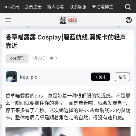
cos资讯
会员注册
新人必看
联系客服
💗动漫博主
香草喵露露 Cosplay|碧蓝航线.莫妮卡的轻声
靠近
0
cos资讯
1月23日
kou, pic
关注
私信
香草喵露露的cos，总是带着一种很舒服的接近感。不是那
么一瞬间就要抓住你的类型，而是看着喵，就会发现自己
停下来多看了几秒。这次她选择的是<<碧蓝航线>>的莫妮
卡，整体格局几乎是顺着角色走的自然，得没有违和感。