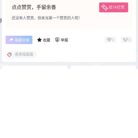
点点赞赏，手留余香
给TA打赏
还没有人赞赏，快来当第一个赞赏的人吧！
0
0
海报分享
收藏
举报
香草喵露露
cos资讯
cos资讯
花铃 Cosplay|交错战线.卡蒂
轩萧学姐 Cosplay|艾玛OL的
娜的锋线站姿
职场气场与温柔平衡
2026-1-23 22:00:24
2026-1-24 22:00:16
0 条回复
文章作者
管理员
A
M
欢迎您，新朋友，感谢参与互动！
确认修改