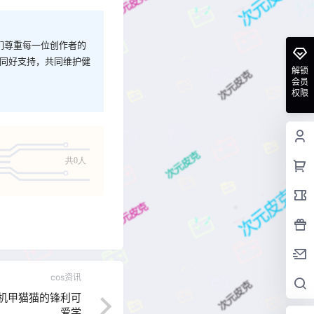
我们尊重每一位创作者的
与同好支持，共同维护健
解锁
会员
权限
共0人
cos资讯
绯猁机甲猫猫的锋利可
爱学