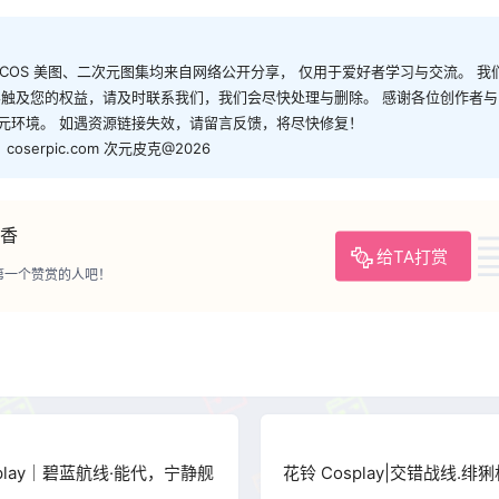
有 COS 美图、二次元图集均来自网络公开分享， 仅用于爱好者学习与交流。 
容触及您的权益，请及时联系我们，我们会尽快处理与删除。 感谢各位创作者
元环境。 如遇资源链接失效，请留言反馈，将尽快修复！
serpic.com 次元皮克@2026
香
给TA打赏
第一个赞赏的人吧！
osplay｜碧蓝航线·能代，宁静舰
花铃 Cosplay|交错战线.