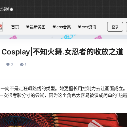
动漫博主
首页
💗最新美图
💗cos合集
💗cos资讯
登录
o Cosplay|不知火舞.女忍者的收放之道
0
1
格，一向不是走狂飙路线的类型。她更擅长用控制力去让画面成立
一次很考验分寸的尝试，因为这个角色太容易被演成简单的”热输