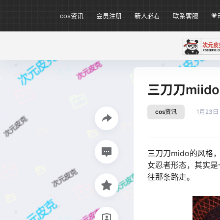
cos资讯
会员注册
新人必看
联系客服

三刀刀miid
cos资讯
1月23日
三刀刀mido的风
女忍者形态，其实是
往那条路走。