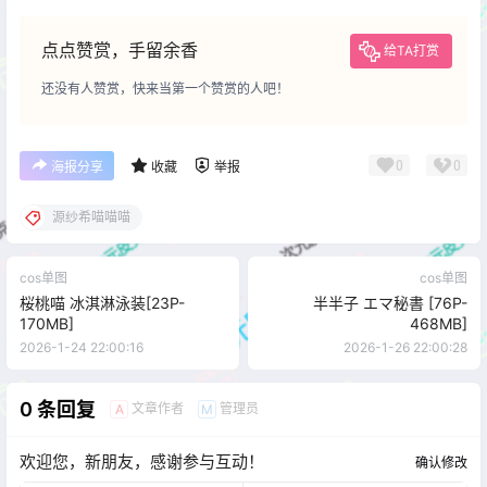
点点赞赏，手留余香
给TA打赏
还没有人赞赏，快来当第一个赞赏的人吧！
0
0
海报分享
收藏
举报
源纱希喵喵喵
cos单图
cos单图
桜桃喵 冰淇淋泳装[23P-
半半子 エマ秘書 [76P-
170MB]
468MB]
2026-1-24 22:00:16
2026-1-26 22:00:28
0 条回复
文章作者
管理员
A
M
欢迎您，新朋友，感谢参与互动！
确认修改