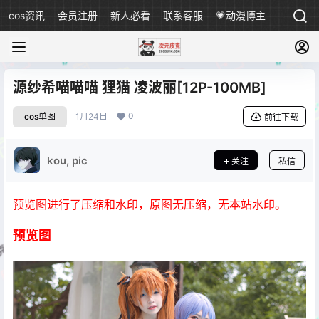
cos资讯
会员注册
新人必看
联系客服
💗动漫博主
源纱希喵喵喵 狸猫 凌波丽[12P-100MB]
0
cos单图
1月24日
前往下载
kou, pic
关注
私信
预览图进行了压缩和水印，原图无压缩，无本站水印。
预览图