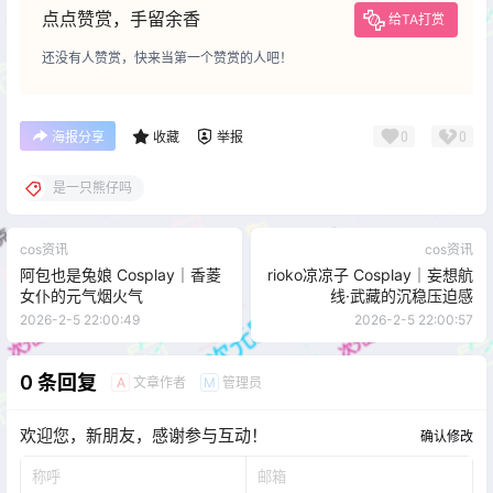
点点赞赏，手留余香
给TA打赏
还没有人赞赏，快来当第一个赞赏的人吧！
0
0
海报分享
收藏
举报
是一只熊仔吗
cos资讯
cos资讯
阿包也是兔娘 Cosplay｜香菱
rioko凉凉子 Cosplay｜妄想航
女仆的元气烟火气
线·武藏的沉稳压迫感
2026-2-5 22:00:49
2026-2-5 22:00:57
0 条回复
文章作者
管理员
A
M
欢迎您，新朋友，感谢参与互动！
确认修改