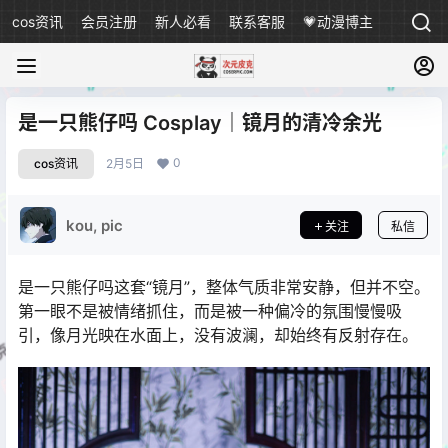
cos资讯
会员注册
新人必看
联系客服
💗动漫博主
是一只熊仔吗 Cosplay｜镜月的清冷余光
0
cos资讯
2月5日
kou, pic
关注
私信
是一只熊仔吗这套“镜月”，整体气质非常安静，但并不空。
第一眼不是被情绪抓住，而是被一种偏冷的氛围慢慢吸
引，像月光映在水面上，没有波澜，却始终有反射存在。