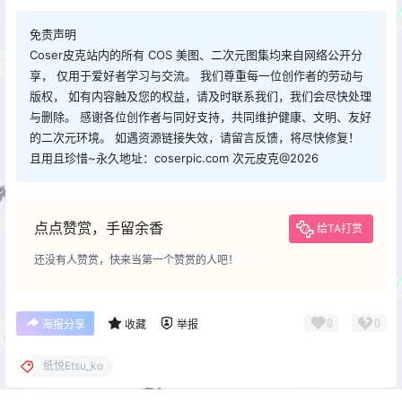
免责声明
Coser皮克站内的所有 COS 美图、二次元图集均来自网络公开分
享， 仅用于爱好者学习与交流。 我们尊重每一位创作者的劳动与
版权， 如有内容触及您的权益，请及时联系我们，我们会尽快处理
与删除。 感谢各位创作者与同好支持，共同维护健康、文明、友好
的二次元环境。 如遇资源链接失效，请留言反馈，将尽快修复！
且用且珍惜~永久地址：coserpic.com 次元皮克@2026
点点赞赏，手留余香
给TA打赏
还没有人赞赏，快来当第一个赞赏的人吧！
0
0
海报分享
收藏
举报
纸悦Etsu_ko