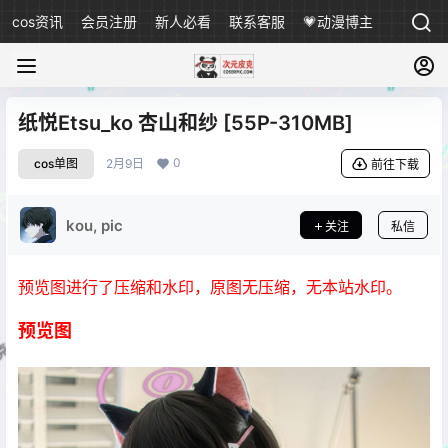
cos资讯
会员注册
新人必看
联系客服
💗动漫博主
纸悦Etsu_ko 杏山和纱 [55P-310MB]
0
cos单图
2月9日
前往下载
kou, pic
关注
私信
预览图进行了压缩和水印，原图无压缩，无本站水印。
预览图