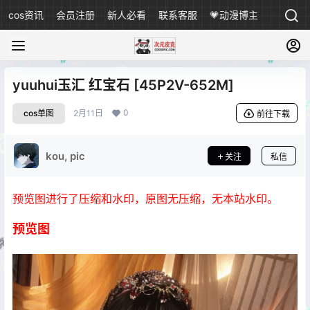
cos资讯
会员注册
新人必看
联系客服
💗动漫博主
yuuhui玉汇 红宝石 [45P2V-652M]
0
cos单图
2月11日
前往下载
kou, pic
关注
私信
预览图进行了压缩和水印，原图无压缩，无本站水印。
预览图