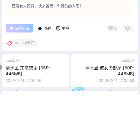
还没有人赞赏，快来当第一个赞赏的人吧！
0
0
海报分享
收藏
举报
yuuhui玉汇
cos单图
cos单图
清水凪 东京夜兔 [35P-
清水凪 彼女の部屋 [50P-
446MB]
446MB]
2026-2-11 22:00:06
2026-2-11 22:00:53
0 条回复
文章作者
管理员
A
M
欢迎您，新朋友，感谢参与互动！
确认修改