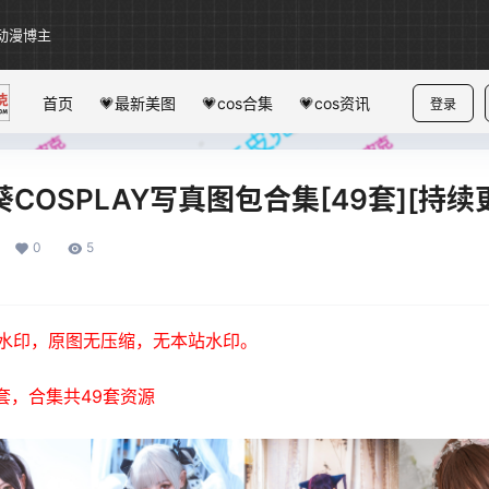
动漫博主
首页
💗最新美图
💗cos合集
💗cos资讯
登录
葵COSPLAY写真图包合集[49套][持续
0
5
水印，原图无压缩，无本站水印。
新3套，合集共49套资源