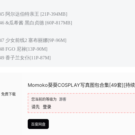
45 阿尔达伯特亲王 [21P-394MB]
46 &瓜希酱 黑白贞德 [60P-817MB]
047 少女前线2 塞布丽娜[9P-96M]
8 FGO 尼禄[13P-90M]
49 香子兰女仆[11P-87M]
Momoko葵葵COSPLAY写真图包合集[49套][持
免费下载
您当前的等级为
游客
请先
登录
百度网盘