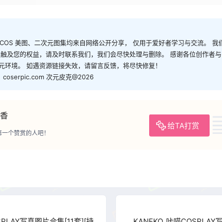
有 COS 美图、二次元图集均来自网络公开分享， 仅用于爱好者学习与交流。 
容触及您的权益，请及时联系我们，我们会尽快处理与删除。 感谢各位创作者
元环境。 如遇资源链接失效，请留言反馈，将尽快修复！
serpic.com 次元皮克@2026
香
给TA打赏
第一个赞赏的人吧！
SPLAY写真图片合集[11套][持
KANEKO_咔喵COSPLA