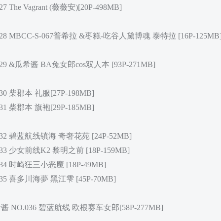
 The Vagrant (薇薇安)[20P-498MB]
028 MBCC-S-067普希拉 &枣糕-吃谷人黛博魂 泰特拉 [16P-125MB
029 &瓜希酱 BA兔女郎cos双人本 [93P-271MB]
30 柴郡本 礼服[27P-198MB]
031 柴郡本
旗袍
[
29P-185MB
]
032 碧蓝航线镇海 奇奢花苑 [24P-52MB]
33 少女前线K2 黎明之前 [18P-159MB]
034 时崎狂三小恶魔 [18P-49MB]
035 喜多川海夢 黑江雫 [45P-70MB]
酱 NO.036 碧蓝航线 欧根赛车女郎[58P-277MB]