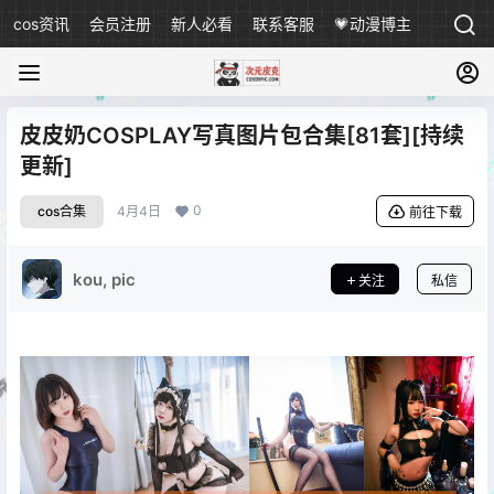
cos资讯
会员注册
新人必看
联系客服
💗动漫博主
皮皮奶COSPLAY写真图片包合集[81套][持续
更新]
0
cos合集
4月4日
前往下载
kou, pic
关注
私信