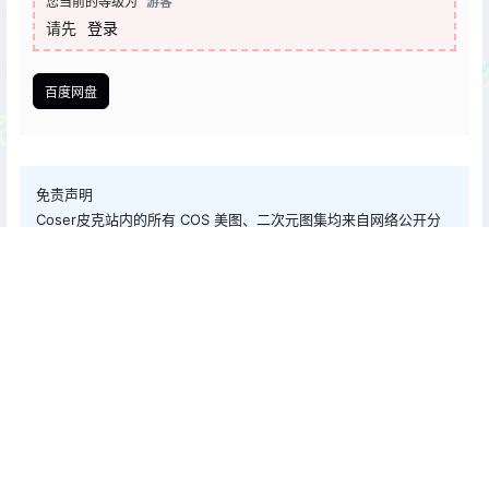
您当前的等级为
游客
请先
登录
百度网盘
免责声明
Coser皮克站内的所有 COS 美图、二次元图集均来自网络公开分
享， 仅用于爱好者学习与交流。 我们尊重每一位创作者的劳动与
版权， 如有内容触及您的权益，请及时联系我们，我们会尽快处理
与删除。 感谢各位创作者与同好支持，共同维护健康、文明、友好
的二次元环境。 如遇资源链接失效，请留言反馈，将尽快修复！
且用且珍惜~永久地址：coserpic.com 次元皮克@2026
点点赞赏，手留余香
给TA打赏
还没有人赞赏，快来当第一个赞赏的人吧！