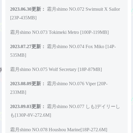
2023.06.30更新：
霜月shimo NO.072 Swimsuit X Sailor
[23P-435MB]
霜月shimo NO.073 Tokimeki Metro [100P-119MB]
2023.07.27更新：
霜月shimo NO.074 Fox Miko [14P-
535MB]
霜月shimo NO.075 Wolf Secretary [18P-87MB]
2023.08.09更新：
霜月shimo NO.076 Viper [20P-
233MB]
2023.09.03更新：
霜月shimo NO.077 しも]デイリーし
も[130P-8V-272.6M]
霜月shimo NO.078 Houshou Marine[18P-272.6M]