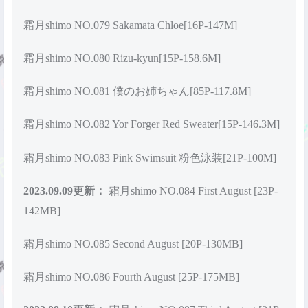
霜月shimo NO.079 Sakamata Chloe[16P-147M]
霜月shimo NO.080 Rizu-kyun[15P-158.6M]
霜月shimo NO.081 僕のお姉ちゃん[85P-117.8M]
霜月shimo NO.082 Yor Forger Red Sweater[15P-146.3M]
霜月shimo NO.083 Pink Swimsuit 粉色泳装[21P-100M]
2023.09.09更新：
霜月shimo NO.084 First August [23P-
142MB]
霜月shimo NO.085 Second August [20P-130MB]
霜月shimo NO.086 Fourth August [25P-175MB]