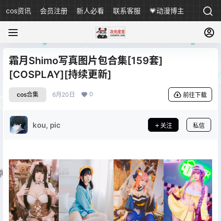
cos资讯
会员注册
新人必看
联系客服
💗动漫博主
霜月Shimo写真图片包合集[159套]
[COSPLAY][持续更新]
0
cos合集
6月20日
前往下载
kou, pic
关注
私信