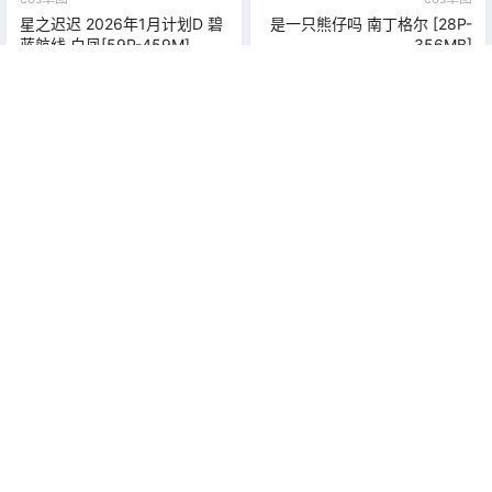
星之迟迟 2026年1月计划D 碧
是一只熊仔吗 南丁格尔 [28P-
蓝航线 白凤[59P-459M]
356MB]
2026-3-10 22:00:40
2026-3-10 22:00:50
0 条回复
文章作者
管理员
A
M
欢迎您，新朋友，感谢参与互动！
确认修改
提交