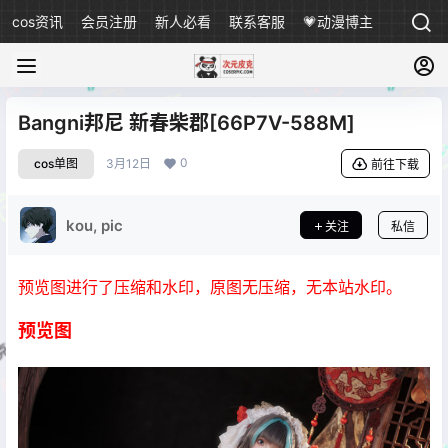
cos资讯
会员注册
新人必看
联系客服
💗动漫博主
Bangni邦尼 新春柴郡[66P7V-588M]
0
cos单图
3月12日
前往下载
kou, pic
关注
私信
预览图进行了压缩和水印，原图无压缩，无本站水印。
预览图