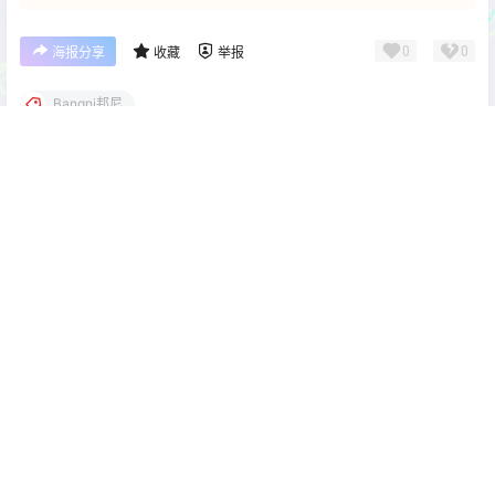
0
0
海报分享
收藏
举报
Bangni邦尼
cos单图
cos单图
星之迟迟 2026年1月计划F 碧
G44不会受伤 Fate Grand
蓝航线 天狼星[58P-351M]
Order 牛若丸[31P-430M]
2026-3-12 22:00:22
2026-3-12 22:00:39
0 条回复
文章作者
管理员
A
M
欢迎您，新朋友，感谢参与互动！
确认修改