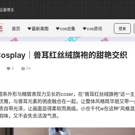
动漫博主
首页
💗最新美图
💗cos合集
💗cos资讯
登录
Cosplay｜兽耳红丝绒旗袍的甜艳交织
0
24
系外形与精致表现力见长的coser，在“兽耳红丝绒旗袍”这一
优雅，与兽耳元素的俏皮融合在一起，让整体风格既华丽又带一
质自带光泽，让画面显得柔软而高级。小仓千代w在这种“风格混合
韵味，又不会失去活泼气息。