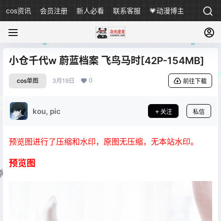
cos资讯
会员注册
新人必看
联系客服
💗动漫博主
小仓千代w 蔚蓝档案 飞鸟马时[42P-154MB]
0
cos单图
3月19日
前往下载
kou, pic
关注
私信
预览图进行了压缩和水印，原图无压缩，无本站水印。
预览图