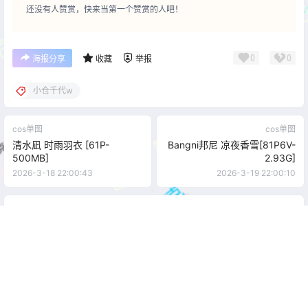
还没有人赞赏，快来当第一个赞赏的人吧！
0
0
海报分享
收藏
举报
小仓千代w
cos单图
cos单图
清水凪 时雨羽衣 [61P-
Bangni邦尼 凉夜香雪[81P6V-
500MB]
2.93G]
2026-3-18 22:00:43
2026-3-19 22:00:10
0 条回复
文章作者
管理员
A
M
欢迎您，新朋友，感谢参与互动！
确认修改