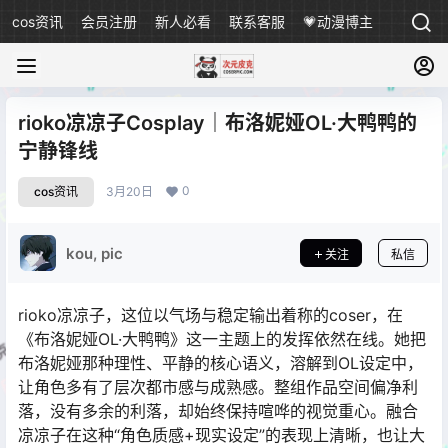
cos资讯
会员注册
新人必看
联系客服
💗动漫博主
rioko凉凉子Cosplay｜布洛妮娅OL·大鸭鸭的
宁静锋线
0
cos资讯
3月20日
kou, pic
关注
私信
rioko凉凉子，这位以气场与稳定输出着称的coser，在
《布洛妮娅OL·大鸭鸭》这一主题上的发挥依然在线。她把
布洛妮娅那种理性、平静的核心语义，溶解到OL设定中，
让角色多有了层次都市感与成熟感。整组作品空间偏净利
落，没有多余的利落，却始终保持喧哗的视觉重心。融合
凉凉子在这种“角色质感+现实设定”的表现上清晰，也让大