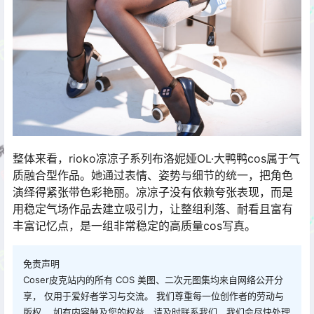
整体来看，rioko凉凉子系列布洛妮娅OL·大鸭鸭cos属于气
质融合型作品。她通过表情、姿势与细节的统一，把角色
演绎得紧张带色彩艳丽。凉凉子没有依赖夸张表现，而是
用稳定气场作品去建立吸引力，让整组利落、耐看且富有
丰富记忆点，是一组非常稳定的高质量cos写真。
免责声明
Coser皮克站内的所有 COS 美图、二次元图集均来自网络公开分
享， 仅用于爱好者学习与交流。 我们尊重每一位创作者的劳动与
版权， 如有内容触及您的权益，请及时联系我们，我们会尽快处理