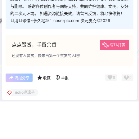
与删除。 感谢各位创作者与同好支持，共同维护健康、文明、友好
的二次元环境。 如遇资源链接失效，请留言反馈，将尽快修复！
且用且珍惜~永久地址：coserpic.com 次元皮克@2026
点点赞赏，手留余香
给TA打赏
还没有人赞赏，快来当第一个赞赏的人吧！
0
0
海报分享
收藏
举报
rioko凉凉子
cos资讯
cos资讯
rioko凉凉子 Cosplay｜莫加多
Natsuko夏夏子 Cosplay｜灰
尔的沉静锋芒
姑娘水晶公主的梦境玻璃
2026-3-20 22:00:26
2026-3-20 22:00:33