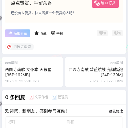
点点赞赏，手留余香
给TA打赏
还没有人赞赏，快来当第一个赞赏的人吧！
0
0
海报分享
收藏
举报
西园寺南歌
cos单图
cos单图
西园寺南歌 女仆本 天狼星
西园寺南歌 碧蓝航线 光辉旗袍
[35P-162MB]
[24P-139M]
2026-3-23 22:00:23
2026-3-23 22:00:26
0 条回复
文章作者
管理员
A
M
欢迎您，新朋友，感谢参与互动！
确认修改