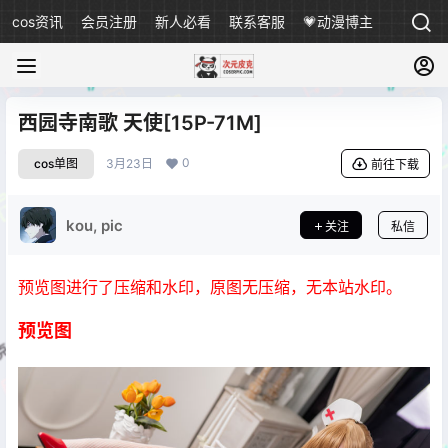
cos资讯
会员注册
新人必看
联系客服
💗动漫博主
西园寺南歌 天使[15P-71M]
0
cos单图
3月23日
前往下载
kou, pic
关注
私信
预览图进行了压缩和水印，原图无压缩，无本站水印。
预览图