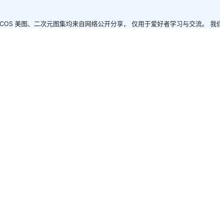
有 COS 美图、二次元图集均来自网络公开分享， 仅用于爱好者学习与交流。 
容触及您的权益，请及时联系我们，我们会尽快处理与删除。 感谢各位创作者
元环境。 如遇资源链接失效，请留言反馈，将尽快修复！
serpic.com 次元皮克@2026
香
给TA打赏
第一个赞赏的人吧！
可畏 [29P-187MB]
西园寺南歌 魔太郎 四套[