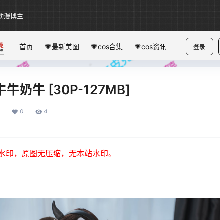
动漫博主
首页
💗最新美图
💗cos合集
💗cos资讯
登录
牛奶牛 [30P-127MB]
0
4
水印，原图无压缩，无本站水印。