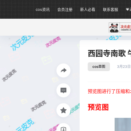
cos资讯
会员注册
新人必看
联系客服

西园寺南歌 牛
cos单图
3月23日
预览图进行了压缩和
预览图