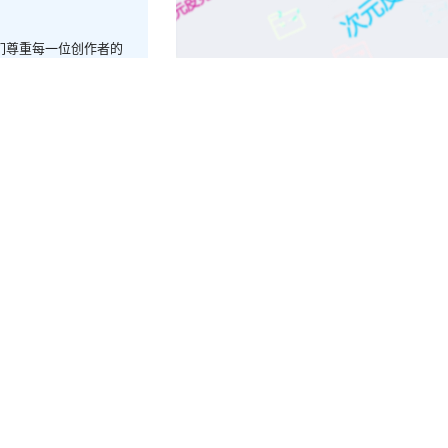
我们尊重每一位创作者的
与同好支持，共同维护健
共0人
cos单图
106P-509MB]