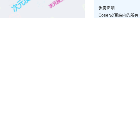
免责声明
Coser皮克站内的所
劳动与版权， 如有内
康、文明、友好的二次
且用且珍惜~永久地址：co
点点赞赏，手留余
还没有人赞赏，快来当
西园寺南歌
cos单图
西园寺南歌 女仆本 