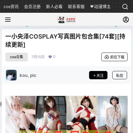
cos资讯
会员注册
新人必看
联系客服
💗动漫博主
一小央泽COSPLAY写真图片包合集[74套][持
续更新]
0
cos合集
7月15日
前往下载
kou, pic
关注
私信