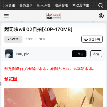
cos资讯
会员注册
新人必看
联系客服
💗动漫博主
起司块wii 02自拍[40P-170MB]
0
cos单图
3月31日
前往下载
kou, pic
关注
私信
预览图进行了压缩和水印，原图无压缩，无本站水印。
预览图