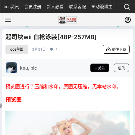
cos资讯
会员注册
新人必看
联系客服
💗动漫博主
起司块wii 白枪泳装[48P-257MB]
0
cos单图
3月31日
前往下载
kou, pic
关注
私信
预览图进行了压缩和水印，原图无压缩，无本站水印。
预览图