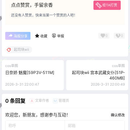
点点赞赏，手留余香
给TA打赏
还没有人赞赏，快来当第一个赞赏的人吧！
0
0
海报分享
收藏
举报
起司块wii
cos单图
cos单图
日奈娇 魅魔[59P3V-511M]
起司块wii 宫本武藏女仆[51P-
460MB]
2026-3-31 22:00:47
2026-3-31 22:00:49
0 条回复
文章作者
管理员
A
M
欢迎您，新朋友，感谢参与互动！
确认修改