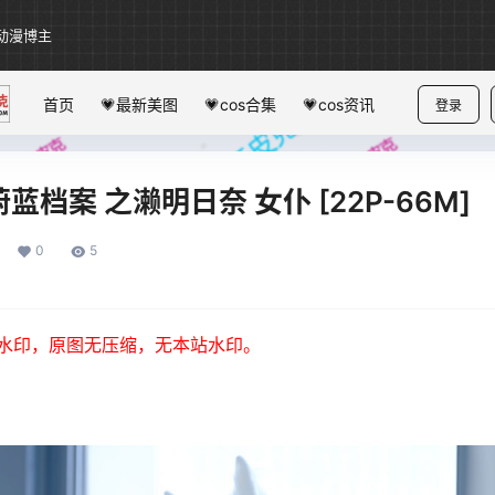
动漫博主
首页
💗最新美图
💗cos合集
💗cos资讯
登录
蓝档案 之濑明日奈 女仆 [22P-66M]
0
5
水印，原图无压缩，无本站水印。