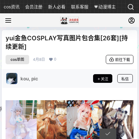
cos资讯
会员注册
新人必看
联系客服
💗动漫博主
yui金鱼COSPLAY写真图片包合集[26套][持
续更新]
0
cos单图
4月8日
前往下载
kou, pic
关注
私信