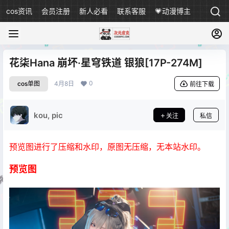
cos资讯
会员注册
新人必看
联系客服
💗动漫博主
花柒Hana 崩坏·星穹铁道 银狼[17P-274M]
0
cos单图
4月8日
前往下载
kou, pic
关注
私信
预览图进行了压缩和水印，原图无压缩，无本站水印。
预览图