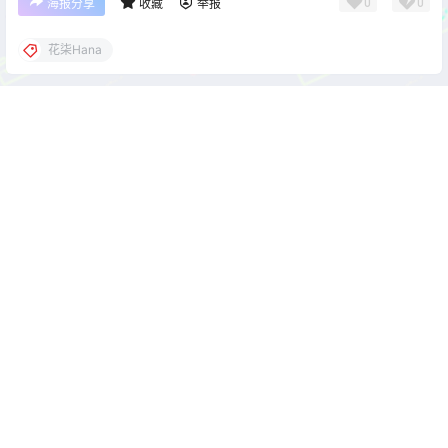
0
0
海报分享
收藏
举报
花柒Hana
cos单图
cos单图
Shika小鹿鹿 NIKKE 米哈拉
Natsuko夏夏子 碧蓝航线 镇海
[24P-358MB]
旗袍[76P-498M]
2026-4-8 22:00:00
2026-4-8 22:00:04
0 条回复
文章作者
管理员
A
M
欢迎您，新朋友，感谢参与互动！
确认修改