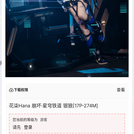
查看
下载权限
花柒Hana 崩坏·星穹铁道 银狼[17P-274M]
您当前的等级为
游客
请先
登录