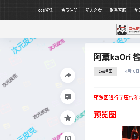
cos资讯
会员注册
新人必看
联系客服

阿薰kaOri 
cos单图
4月10日
预览图进行了压缩和
预览图