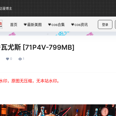
动漫博主
首页
💗最新美图
💗cos合集
💗cos资讯
登录
咎瓦尤斯 [71P4V-799MB]
0
1
水印，原图无压缩，无本站水印。