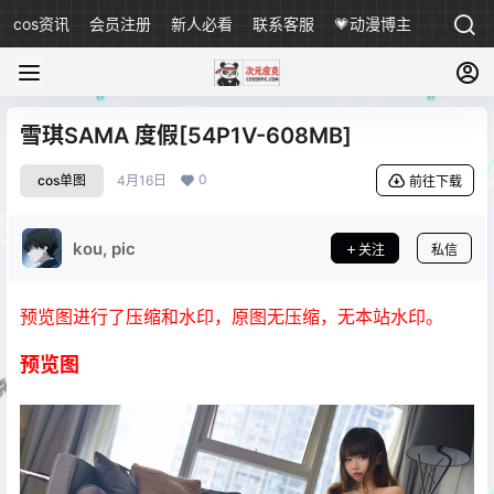
cos资讯
会员注册
新人必看
联系客服
💗动漫博主
雪琪SAMA 度假[54P1V-608MB]
0
cos单图
4月16日
前往下载
kou, pic
关注
私信
预览图进行了压缩和水印，原图无压缩，无本站水印。
预览图