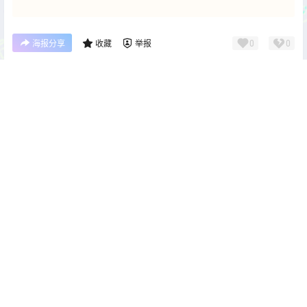
0
0
海报分享
收藏
举报
雪琪SAMA
cos单图
cos单图
雪琪SAMA 兽耳 透明黑丝连体
雪琪SAMA 田园女仆[45P3V-
衣 [25P-207MB]
256MB]
2026-4-16 22:00:38
2026-4-16 22:00:47
0 条回复
文章作者
管理员
A
M
欢迎您，新朋友，感谢参与互动！
确认修改