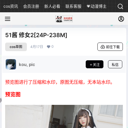
cos资讯
会员注册
新人必看
联系客服
💗动漫博主
51酱 修女2[24P-238M]
0
cos单图
4月17日
前往下载
kou, pic
关注
私信
预览图进行了压缩和水印，原图无压缩，无本站水印。
预览图