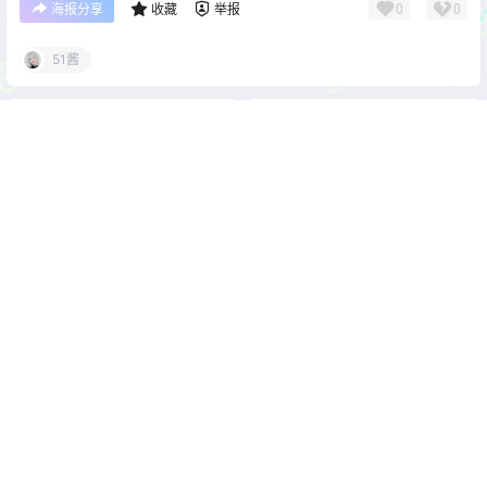
0
0
海报分享
收藏
举报
51酱
cos单图
cos单图
雪琪SAMA 油亮黑丝太太
星澜是澜澜叫澜妹呀 体操服
[50P1V-648MB]
[42P5V-629MB]
2026-4-16 22:00:58
2026-4-17 22:00:05
0 条回复
文章作者
管理员
A
M
欢迎您，新朋友，感谢参与互动！
确认修改