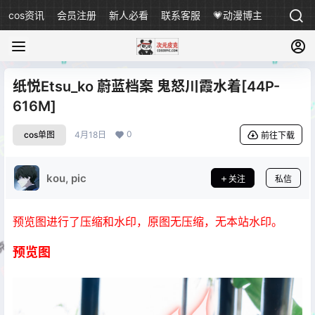
cos资讯
会员注册
新人必看
联系客服
💗动漫博主
纸悦Etsu_ko 蔚蓝档案 鬼怒川霞水着[44P-
616M]
0
cos单图
4月18日
前往下载
kou, pic
关注
私信
预览图进行了压缩和水印，原图无压缩，无本站水印。
预览图