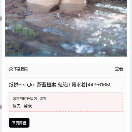
查看
下载权限
纸悦Etsu_ko 蔚蓝档案 鬼怒川霞水着[44P-616M]
您当前的等级为
游客
请先
登录
百度网盘