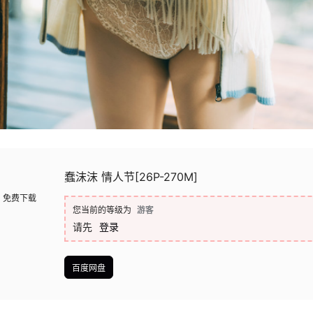
蠢沫沫 情人节[26P-270M]
免费下载
您当前的等级为
游客
请先
登录
百度网盘