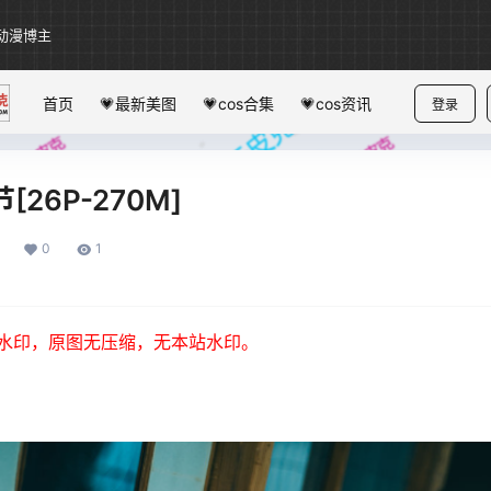
动漫博主
首页
💗最新美图
💗cos合集
💗cos资讯
登录
26P-270M]
0
1
水印，原图无压缩，无本站水印。