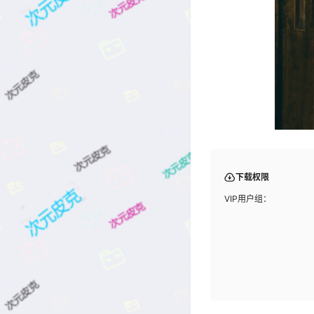
下载权限
VIP用户组：