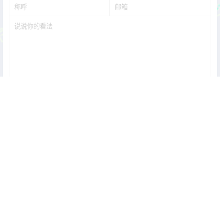
提交
暂无讨论，说说你的看法吧
Copyright © 2026
次元皮克-点亮你的二次元世界 联系邮箱：
coserpic@gmail.com
查询 8 次，耗时 0.1271 秒