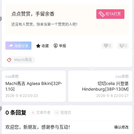
点点赞赏，手留余香
给TA打赏
还没有人赞赏，快来当第一个赞赏的人吧！
0
0
海报分享
收藏
举报
Machi馬吉
cos单图
cos单图
Machi馬吉 Aglaea Bikini[32P-
切切celia 兴登堡
1.1G]
Hindenburg[38P-130M]
2026-5-8 22:00:23
2026-5-8 22:00:27
0 条回复
文章作者
管理员
A
M
欢迎您，新朋友，感谢参与互动！
确认修改