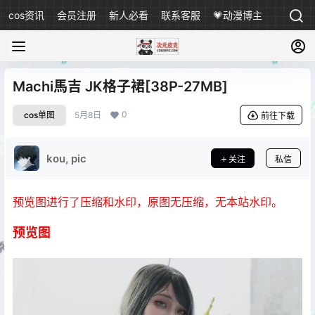
cos资讯
会员注册
新人必看
联系客服
💗动漫博主
Machi馬吉 JK格子裙[38P-27MB]
0
cos单图
5月8日
前往下载
kou, pic
关注
私信
预览图进行了压缩和水印，原图无压缩，无本站水印。
预览图