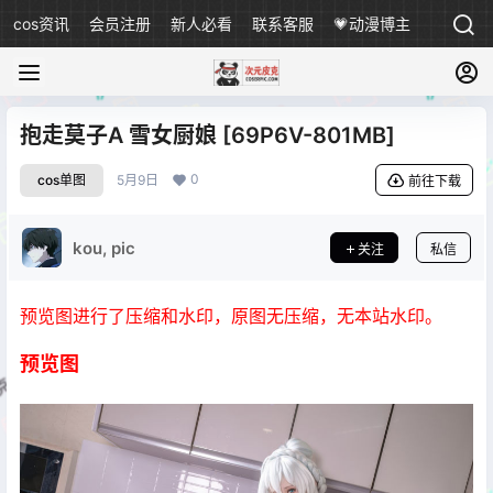
cos资讯
会员注册
新人必看
联系客服
💗动漫博主
抱走莫子A 雪女厨娘 [69P6V-801MB]
0
cos单图
5月9日
前往下载
kou, pic
关注
私信
预览图进行了压缩和水印，原图无压缩，无本站水印。
预览图