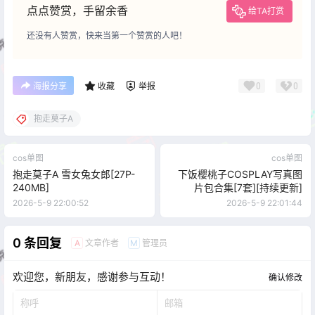
点点赞赏，手留余香
给TA打赏
还没有人赞赏，快来当第一个赞赏的人吧！
0
0
海报分享
收藏
举报
抱走莫子A
cos单图
cos单图
抱走莫子A 雪女兔女郎[27P-
下饭樱桃子COSPLAY写真图
240MB]
片包合集[7套][持续更新]
2026-5-9 22:00:52
2026-5-9 22:01:44
0 条回复
文章作者
管理员
A
M
欢迎您，新朋友，感谢参与互动！
确认修改