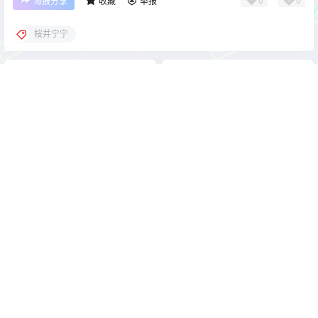
0
0
海报分享
收藏
举报
桜井宁宁
cos单图
cos单图
蜜汁猫裘 鸣潮 坎特蕾拉
蜜汁猫裘 恰巴耶夫[103P2V-
[133P9V-3.51G]
1.04G]
2026-5-10 22:00:25
2026-5-10 22:00:37
0 条回复
文章作者
管理员
A
M
欢迎您，新朋友，感谢参与互动！
确认修改