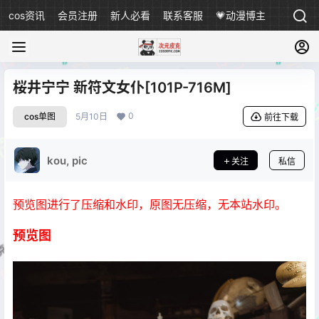
cos资讯
会员注册
新人必看
联系客服
💗动漫博主
桜井宁宁 新符文女仆[101P-716M]
0
cos单图
5月10日
前往下载
kou, pic
关注
私信
预览图进行了压缩和水印，原图无压缩，无本站水印。
预览图