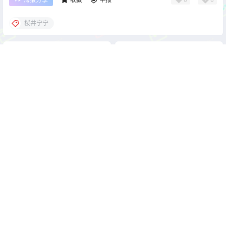
桜井宁宁
cos单图
cos单图
蜜汁猫裘 酒红圣诞 [61P1V-
蜜汁猫裘 原神 甘雨 国风小僵
1G]
尸 [47P2V-2.2G]
2026-5-10 22:00:09
2026-5-10 22:00:18
0 条回复
文章作者
管理员
A
M
欢迎您，新朋友，感谢参与互动！
确认修改