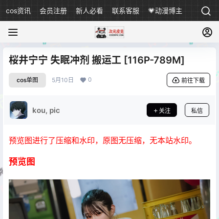
cos资讯
会员注册
新人必看
联系客服
💗动漫博主
桜井宁宁 失眠冲剂 搬运工 [116P-789M]
0
cos单图
5月10日
前往下载
kou, pic
关注
私信
预览图进行了压缩和水印，原图无压缩，无本站水印。
预览图