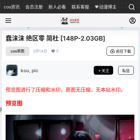
cos资讯
会员注册
新人必看
联系客服
💗动漫博主
蠢沫沫 绝区零 简杜 [148P-2.03GB]
0
cos单图
5月14日
前往下载
kou, pic
关注
私信
预览图进行了压缩和水印，原图无压缩，无本站水印。
预览图