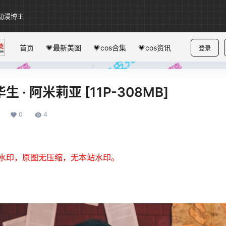
动漫博主
首页
💗最新美图
💗cos合集
💗cos资讯
登录
华生 · 阿米莉亚 [11P-308MB]
0
4
水印，原图无压缩，无本站水印。