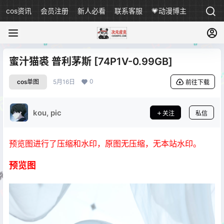
cos资讯
会员注册
新人必看
联系客服
💗动漫博主
蜜汁猫裘 普利茅斯 [74P1V-0.99GB]
0
cos单图
5月16日
前往下载
kou, pic
关注
私信
预览图进行了压缩和水印，原图无压缩，无本站水印。
预览图