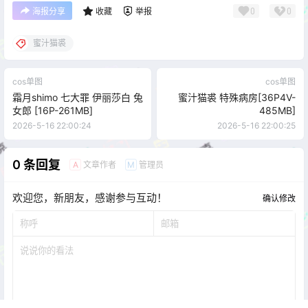
0
0
海报分享
收藏
举报
蜜汁猫裘
cos单图
cos单图
霜月shimo 七大罪 伊丽莎白 兔
蜜汁猫裘 特殊病房[36P4V-
女郎 [16P-261MB]
485MB]
2026-5-16 22:00:24
2026-5-16 22:00:25
0 条回复
文章作者
管理员
A
M
欢迎您，新朋友，感谢参与互动！
确认修改