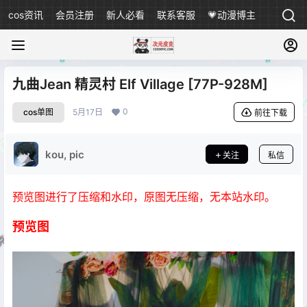
cos资讯
会员注册
新人必看
联系客服
💗动漫博主
九曲Jean 精灵村 Elf Village [77P-928M]
0
cos单图
5月17日
前往下载
kou, pic
关注
私信
预览图进行了压缩和水印，原图无压缩，无本站水印。
预览图