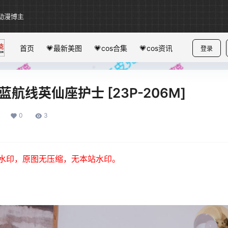
动漫博主
首页
💗最新美图
💗cos合集
💗cos资讯
登录
碧蓝航线英仙座护士 [23P-206M]
0
3
水印，原图无压缩，无本站水印。