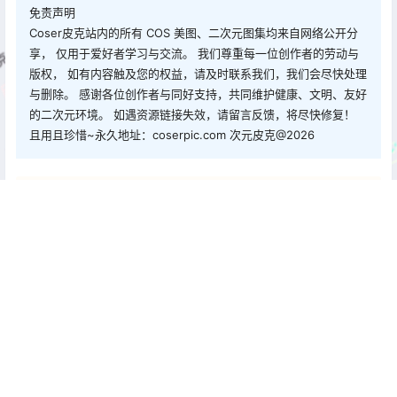
免责声明
Coser皮克站内的所有 COS 美图、二次元图集均来自网络公开分
享， 仅用于爱好者学习与交流。 我们尊重每一位创作者的劳动与
版权， 如有内容触及您的权益，请及时联系我们，我们会尽快处理
与删除。 感谢各位创作者与同好支持，共同维护健康、文明、友好
的二次元环境。 如遇资源链接失效，请留言反馈，将尽快修复！
且用且珍惜~永久地址：coserpic.com 次元皮克@2026
点点赞赏，手留余香
给TA打赏
还没有人赞赏，快来当第一个赞赏的人吧！
0
0
海报分享
收藏
举报
二佐Nisa
cos单图
cos单图