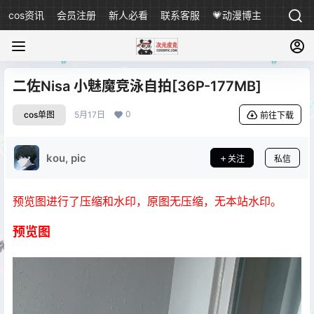
cos资讯
会员注册
新人必看
联系客服
💗动漫博主
二佐Nisa 小魅魔竞泳自拍[36P-177MB]
0
cos单图
5月17日
前往下载
kou, pic
关注
私信
预览图进行了压缩和水印，原图无压缩，无本站水印。
预览图