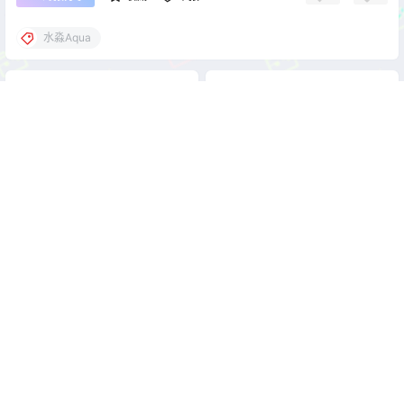
水淼Aqua
cos单图
cos单图
水淼Aqua 原神 マーヴィカ 玛
水淼Aqua C106 新刊 KAFKA
薇卡[62P-91M]
[111P-165MB]
2026-5-18 22:00:29
2026-5-18 22:00:52
0 条回复
文章作者
管理员
A
M
欢迎您，新朋友，感谢参与互动！
确认修改