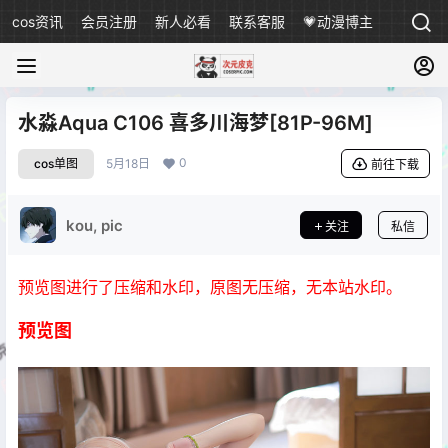
cos资讯
会员注册
新人必看
联系客服
💗动漫博主
水淼Aqua C106 喜多川海梦[81P-96M]
0
cos单图
5月18日
前往下载
kou, pic
关注
私信
预览图进行了压缩和水印，原图无压缩，无本站水印。
预览图