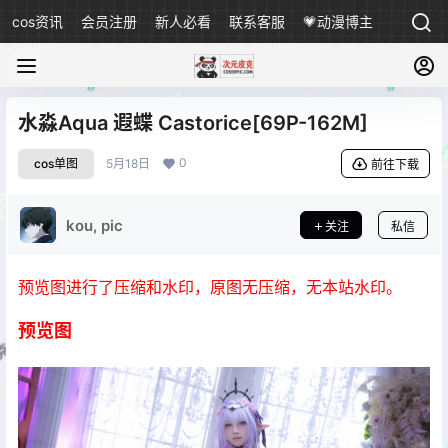
cos资讯
会员注册
新人必看
联系客服
💗动漫博主
水淼Aqua 遐蝶 Castorice[69P-162M]
0
cos单图
5月18日
前往下载
kou, pic
关注
私信
预览图进行了压缩和水印，原图无压缩，无本站水印。
预览图