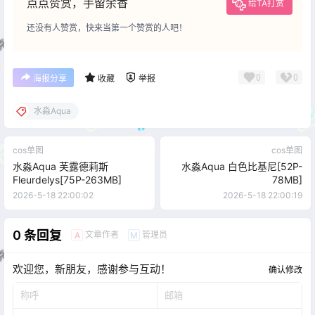
点点赞赏，手留余香
给TA打赏
还没有人赞赏，快来当第一个赞赏的人吧！
0
0
海报分享
收藏
举报
水淼Aqua
cos单图
cos单图
水淼Aqua 芙露德莉斯
水淼Aqua 白色比基尼[52P-
Fleurdelys[75P-263MB]
78MB]
2026-5-18 22:00:02
2026-5-18 22:00:19
0 条回复
文章作者
管理员
A
M
欢迎您，新朋友，感谢参与互动！
确认修改